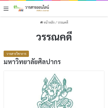
เมนู
หน้าหลัก
/
วรรณคดี
วรรณคดี
วารสารวิชาการ
มหาวิทยาลัยศิลปากร