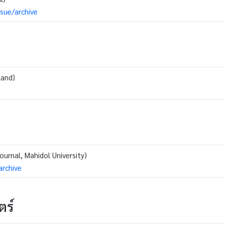
ssue/archive
land)
ournal, Mahidol University)
archive
ร์