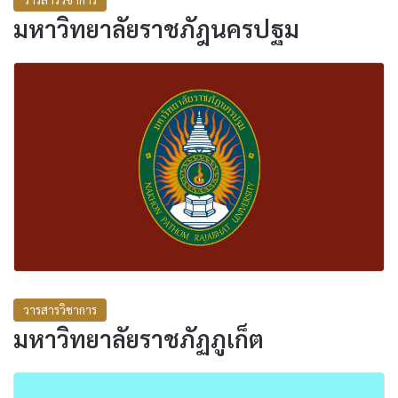
มหาวิทยาลัยราชภัฎนครปฐม
วารสารวิชาการ
มหาวิทยาลัยราชภัฏภูเก็ต