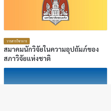
วารสารวิชาการ
สมาคมนักวิจัยในความอุปถัมภ์ของ
สภาวิจัยแห่งชาติ
B